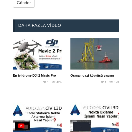
DAHA FAZLA VIDEO
En iyi drone DJI 2 Mavic Pro
Osman gazi köprüsü yapımı
1
424
1
593