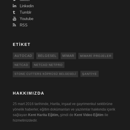
Linkedin
Tumblr
Youtube
RSS
ETIKET
AUTOCAD
BELGESEL
MIMAR
MIMARI PROJELER
NETCAD
NETCAD NETPRO
ŞANTIYE
STONE CUTTERS KÖPRÜSÜ BELGESELI
HAKKIMIZDA
25 mart 2016 tarihinde, Harita, inşaat ve gayrimenkul sektörüne
yönelik haberler, eğitim dokümanları ve yazılımlar hakkında içerik
sağlayan
Kent Harita Eğitim,
şimdi de
Kent Video Eğitim
ile
hizmetinizdedir.