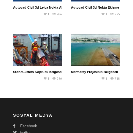
Autocad Civil 3d Leica Nokta Aktarma
Autocad Civil 3d Nokta Ekleme İşlemi
1
786
1
795
StoneCutters Köprüsü belgeseli
Marmaray Projesinin Belgeseli
1
596
1
718
SOSYAL MEDYA
Facebook
twitter