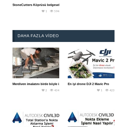
StoneCutters Köprüsü belgeseli
1
594
DAHA FAZLA VIDEO
Merdiven imalatını birde böyle izleyin
En iyi drone DJI 2 Mavic Pro
2
434
1
423