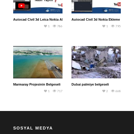
Autocad Civil 3d Leica Nokta Aktarma
Autocad Civil 3d Nokta Ekleme İşlemi
1
786
1
795
Marmaray Projesinin Belgeseli
Dubai palmiye belgeseli
1
717
2
668
SOSYAL MEDYA