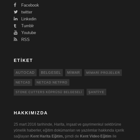
Facebook
twitter
Linkedin
Tumblr
Youtube
RSS
ETIKET
AUTOCAD
BELGESEL
MIMAR
MIMARI PROJELER
NETCAD
NETCAD NETPRO
ŞANTIYE
STONE CUTTERS KÖPRÜSÜ BELGESELI
HAKKIMIZDA
25 mart 2016 tarihinde, Harita, inşaat ve gayrimenkul sektörüne
yönelik haberler, eğitim dokümanları ve yazılımlar hakkında içerik
sağlayan
Kent Harita Eğitim,
şimdi de
Kent Video Eğitim
ile