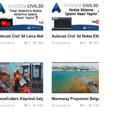
tocad Civil 3d Leica Nokta Aktarma
Autocad Civil 3d Nokta Ekleme İşlemi
sene önce
1
786
8 sene önce
1
795
oneCutters Köprüsü belgeseli
Marmaray Projesinin Belgeseli
sene önce
1
594
8 sene önce
1
718