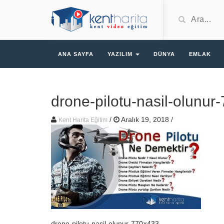
ANA SAYFA
YAZILIM
DÜNYA
EMLAK
drone-pilotu-nasil-olunu
/
Aralık 19, 2018
/
Kent Harita Eğitim
drone-pilotu-nasil-olunur-770×433