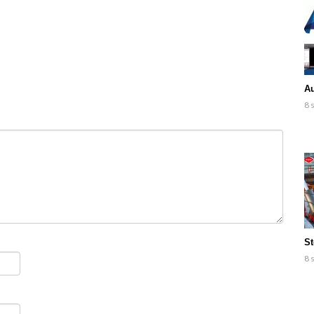
Au
8 
St
8 