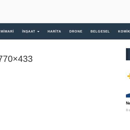
MIMARI
İNŞAAT
HARITA
DRONE
BELGESEL
KOMI
r-770×433
Ne
8 