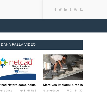
K
DAHA FAZLA VIDEO
tcad Netpro some noktalarının oluşturulması
Merdiven imalatını birde böyle izleyin
sene önce
1
866
8 sene önce
2
435