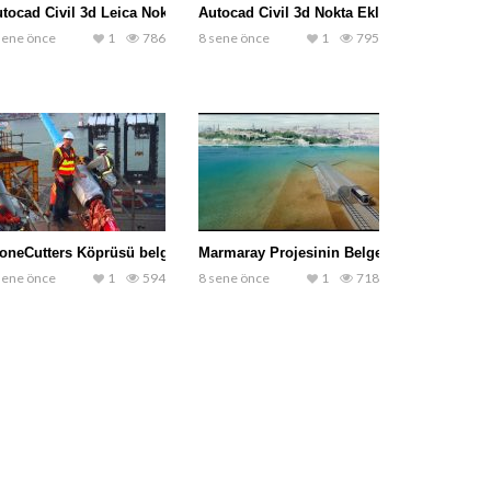
tocad Civil 3d Leica Nokta Aktarma
Autocad Civil 3d Nokta Ekleme İşlemi
sene önce
1
786
8 sene önce
1
795
oneCutters Köprüsü belgeseli
Marmaray Projesinin Belgeseli
sene önce
1
594
8 sene önce
1
718