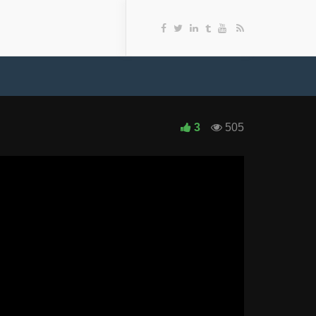
K
3
505