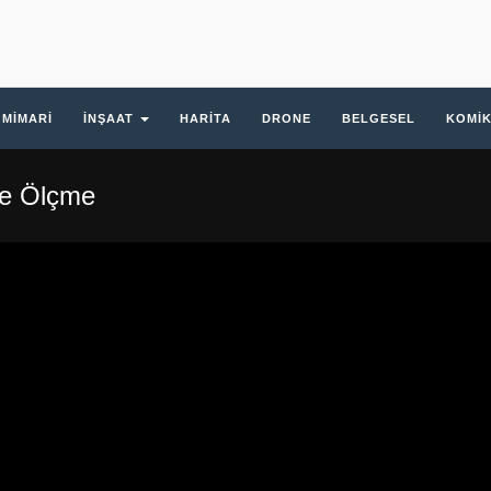
MIMARI
İNŞAAT
HARITA
DRONE
BELGESEL
KOMI
ve Ölçme