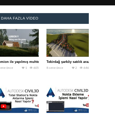
DAHA FAZLA VIDEO
mion ile yapılmış muhteşem bir çalışma
Tekirdağ şarköy satılık araziler
sene önce
1
605
8 sene önce
2
646