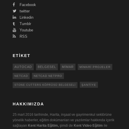
Facebook
twitter
Linkedin
Tumblr
Youtube
RSS
ETIKET
AUTOCAD
BELGESEL
MIMAR
MIMARI PROJELER
NETCAD
NETCAD NETPRO
ŞANTIYE
STONE CUTTERS KÖPRÜSÜ BELGESELI
HAKKIMIZDA
25 mart 2016 tarihinde, Harita, inşaat ve gayrimenkul sektörüne
yönelik haberler, eğitim dokümanları ve yazılımlar hakkında içerik
sağlayan
Kent Harita Eğitim,
şimdi de
Kent Video Eğitim
ile