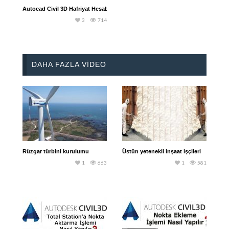
Autocad Civil 3D Hafriyat Hesabı Nasıl Yapılır
3
714
DAHA FAZLA VIDEO
Rüzgar türbini kurulumu
Üstün yetenekli inşaat işçileri
1
663
1
581