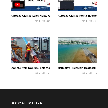
Autocad Civil 3d Leica Nokta Aktarma
Autocad Civil 3d Nokta Ekleme İşlemi
1
786
1
795
StoneCutters Köprüsü belgeseli
Marmaray Projesinin Belgeseli
1
596
1
718
SOSYAL MEDYA