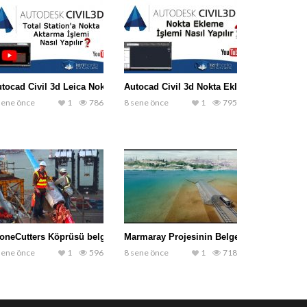
tocad Civil 3d Leica Nokta Aktarma
Autocad Civil 3d Nokta Ekleme İşlemi
sene önce
1
786
8 sene önce
1
795
oneCutters Köprüsü belgeseli
Marmaray Projesinin Belgeseli
sene önce
1
596
8 sene önce
1
718