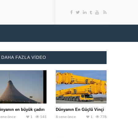
K
DAHA FAZLA VIDEO
nyanın en büyük çadırı
Dünyanın En Güçlü Vinçi
sene önce
1
541
8 sene önce
1
778