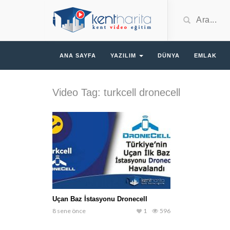
ANA SAYFA
YAZILIM
DÜNYA
EMLAK
Video Tag: turkcell dronecell
Uçan Baz İstasyonu Dronecell
8 sene önce
1
596