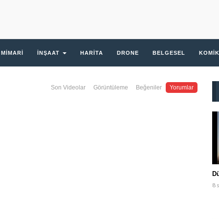
MIMARI
İNŞAAT
HARITA
DRONE
BELGESEL
KOMI
Son Videolar
Görüntüleme
Beğeniler
Yorumlar
Dü
8 