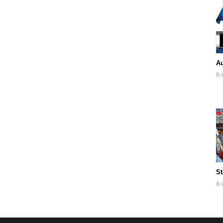
Au
8 
St
8 