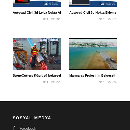
Autocad Civil 3d Leica Nokta Aktarma
Autocad Civil 3d Nokta Ekleme İşlemi
1
786
1
795
StoneCutters Köprüsü belgeseli
Marmaray Projesinin Belgeseli
1
596
1
718
SOSYAL MEDYA
Facebook